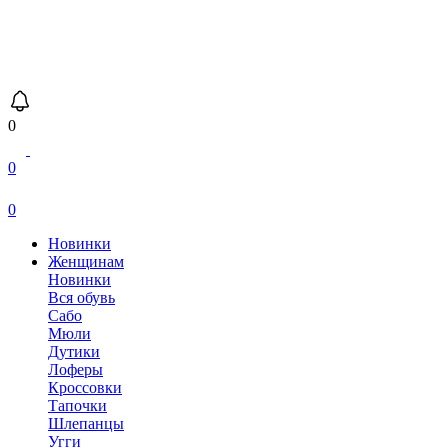
0
0
0
Новинки
Женщинам
Новинки
Вся обувь
Сабо
Мюли
Дутики
Лоферы
Кроссовки
Тапочки
Шлепанцы
Угги