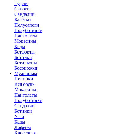
Туфли
Сапоги
Сандалии
Балетки
Полусапоги
Полуботинки
Пантолеты
Мокасины
Кеды
Ботфорты
Ботинки
Ботильоны
Босоножки
Мужчинам
Новинки
Вся обувь
Мокасины
Пантолеты
Полуботинки
Сандалии
Ботинки
Угги
Кеды
Лоферы
Кроссовки