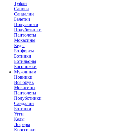
Туфли
Сапоги
Сандалии
Балетки
Полусапоги
Полуботинки
Пантолеты
Мокасины
Кеды
Ботфорты
Ботинки
Ботильоны
Босоножки
Мужчинам
Новинки
Вся обувь
Мокасины
Пантолеты
Полуботинки
Сандалии
Ботинки
Угги
Кеды
Лоферы
Кроссовки