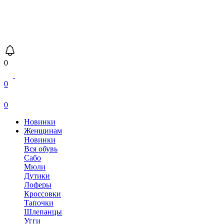
0
0
0
Новинки
Женщинам
Новинки
Вся обувь
Сабо
Мюли
Дутики
Лоферы
Кроссовки
Тапочки
Шлепанцы
Угги