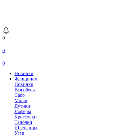
0
0
0
Новинки
Женщинам
Новинки
Вся обувь
Сабо
Мюли
Дутики
Лоферы
Кроссовки
Тапочки
Шлепанцы
Угги