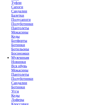
Туфли
Сапоги
Сандалии
Балетки
Полусапоги
Полуботинки
Пантолеты
Мокасины
Кеды
Ботфорты
Ботинки
Ботильоны
Босоножки
Мужчинам
Новинки
Вся обувь
Мокасины
Пантолеты
Полуботинки
Сандалии
Ботинки
Угги
Кеды
Лоферы
Кроссовки