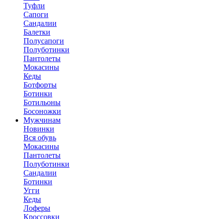
Туфли
Сапоги
Сандалии
Балетки
Полусапоги
Полуботинки
Пантолеты
Мокасины
Кеды
Ботфорты
Ботинки
Ботильоны
Босоножки
Мужчинам
Новинки
Вся обувь
Мокасины
Пантолеты
Полуботинки
Сандалии
Ботинки
Угги
Кеды
Лоферы
Кроссовки