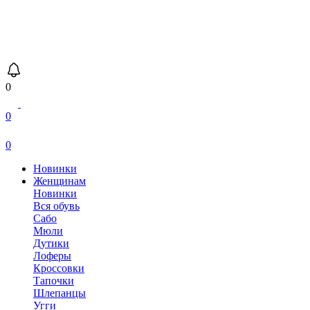
0
0
0
Новинки
Женщинам
Новинки
Вся обувь
Сабо
Мюли
Дутики
Лоферы
Кроссовки
Тапочки
Шлепанцы
Угги