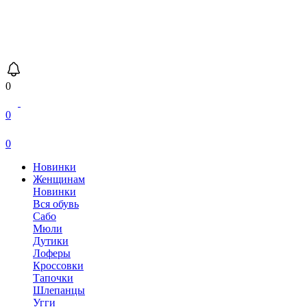
0
0
0
Новинки
Женщинам
Новинки
Вся обувь
Сабо
Мюли
Дутики
Лоферы
Кроссовки
Тапочки
Шлепанцы
Угги