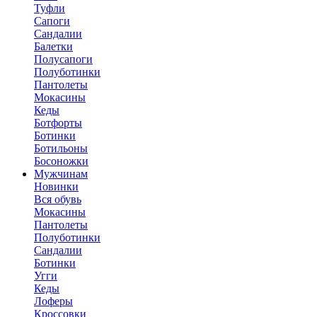
Туфли
Сапоги
Сандалии
Балетки
Полусапоги
Полуботинки
Пантолеты
Мокасины
Кеды
Ботфорты
Ботинки
Ботильоны
Босоножки
Мужчинам
Новинки
Вся обувь
Мокасины
Пантолеты
Полуботинки
Сандалии
Ботинки
Угги
Кеды
Лоферы
Кроссовки