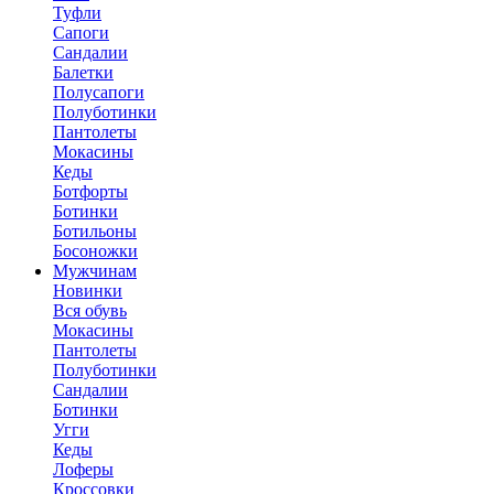
Туфли
Сапоги
Сандалии
Балетки
Полусапоги
Полуботинки
Пантолеты
Мокасины
Кеды
Ботфорты
Ботинки
Ботильоны
Босоножки
Мужчинам
Новинки
Вся обувь
Мокасины
Пантолеты
Полуботинки
Сандалии
Ботинки
Угги
Кеды
Лоферы
Кроссовки