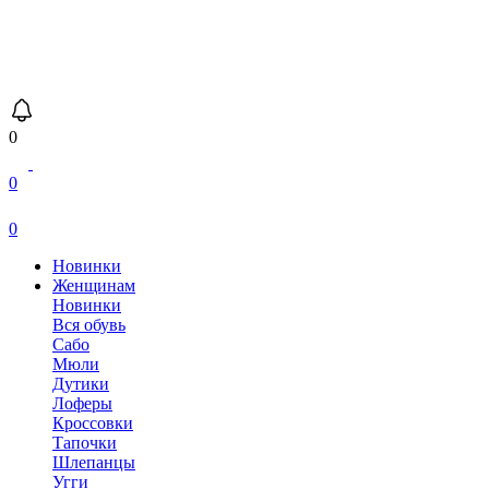
0
0
0
Новинки
Женщинам
Новинки
Вся обувь
Сабо
Мюли
Дутики
Лоферы
Кроссовки
Тапочки
Шлепанцы
Угги