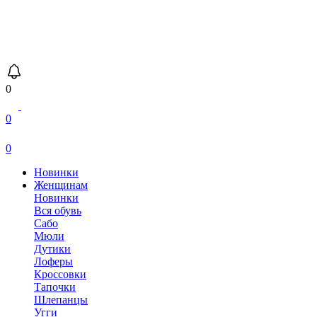
0
0
0
Новинки
Женщинам
Новинки
Вся обувь
Сабо
Мюли
Дутики
Лоферы
Кроссовки
Тапочки
Шлепанцы
Угги