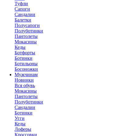
Туфли
Сапоги
Сандалии
Балетки
Полусапоги
Полуботинки
Пантолеты
Мокасины
Кеды
Ботфорты
Ботинки
Ботильоны
Босоножки
Мужчинам
Новинки
Вся обувь
Мокасины
Пантолеты
Полуботинки
Сандалии
Ботинки
Угги
Кеды
Лоферы
Кроссовки