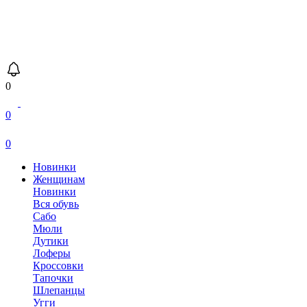
0
0
0
Новинки
Женщинам
Новинки
Вся обувь
Сабо
Мюли
Дутики
Лоферы
Кроссовки
Тапочки
Шлепанцы
Угги