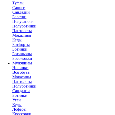
Туфли
Сапоги
Сандалии
Балетки
Полусапоги
Полуботинки
Пантолеты
Мокасины
Кеды
Ботфорты
Ботинки
Ботильоны
Босоножки
Мужчинам
Новинки
Вся обувь
Мокасины
Пантолеты
Полуботинки
Сандалии
Ботинки
Угги
Кеды
Лоферы
Кроссовки