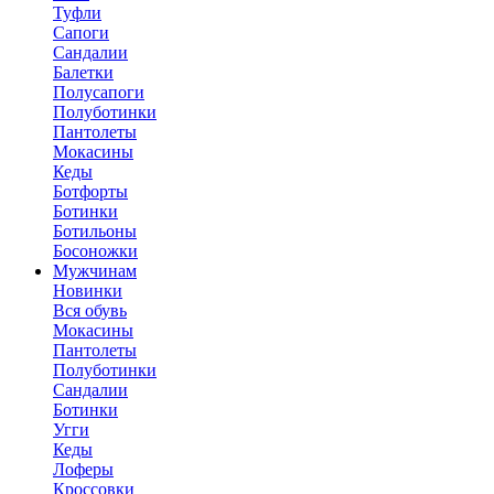
Туфли
Сапоги
Сандалии
Балетки
Полусапоги
Полуботинки
Пантолеты
Мокасины
Кеды
Ботфорты
Ботинки
Ботильоны
Босоножки
Мужчинам
Новинки
Вся обувь
Мокасины
Пантолеты
Полуботинки
Сандалии
Ботинки
Угги
Кеды
Лоферы
Кроссовки