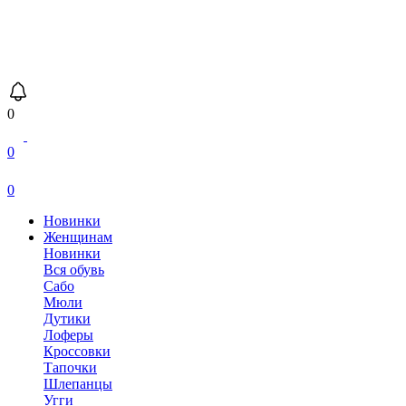
0
0
0
Новинки
Женщинам
Новинки
Вся обувь
Сабо
Мюли
Дутики
Лоферы
Кроссовки
Тапочки
Шлепанцы
Угги