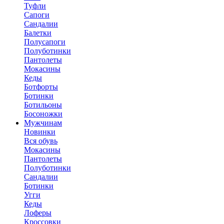
Туфли
Сапоги
Сандалии
Балетки
Полусапоги
Полуботинки
Пантолеты
Мокасины
Кеды
Ботфорты
Ботинки
Ботильоны
Босоножки
Мужчинам
Новинки
Вся обувь
Мокасины
Пантолеты
Полуботинки
Сандалии
Ботинки
Угги
Кеды
Лоферы
Кроссовки