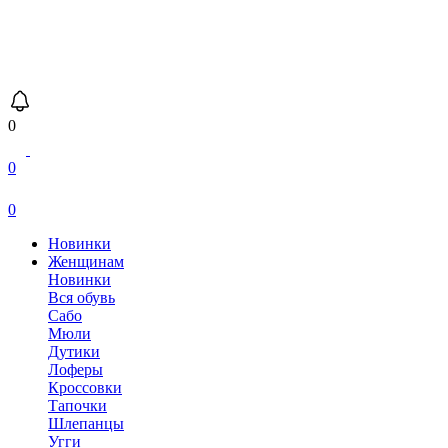
0
0
0
Новинки
Женщинам
Новинки
Вся обувь
Сабо
Мюли
Дутики
Лоферы
Кроссовки
Тапочки
Шлепанцы
Угги