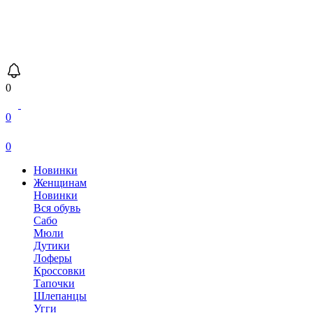
0
0
0
Новинки
Женщинам
Новинки
Вся обувь
Сабо
Мюли
Дутики
Лоферы
Кроссовки
Тапочки
Шлепанцы
Угги