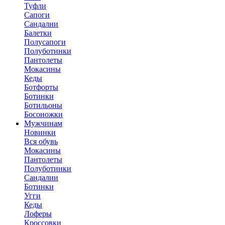
Туфли
Сапоги
Сандалии
Балетки
Полусапоги
Полуботинки
Пантолеты
Мокасины
Кеды
Ботфорты
Ботинки
Ботильоны
Босоножки
Мужчинам
Новинки
Вся обувь
Мокасины
Пантолеты
Полуботинки
Сандалии
Ботинки
Угги
Кеды
Лоферы
Кроссовки