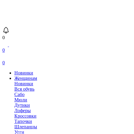
0
0
0
Новинки
Женщинам
Новинки
Вся обувь
Сабо
Мюли
Дутики
Лоферы
Кроссовки
Тапочки
Шлепанцы
Угги