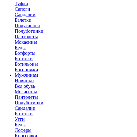
Туфли
Сапоги
Сандалии
Балетки
Полусапоги
Полуботинки
Пантолеты
Мокасины
Кеды
Ботфорты
Ботинки
Ботильоны
Босоножки
Мужчинам
Новинки
Вся обувь
Мокасины
Пантолеты
Полуботинки
Сандалии
Ботинки
Угги
Кеды
Лоферы
Кроссовки