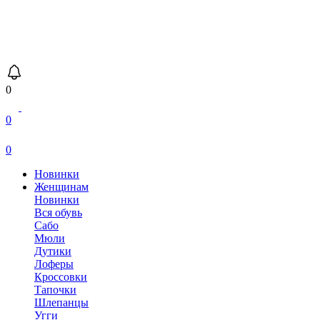
0
0
0
Новинки
Женщинам
Новинки
Вся обувь
Сабо
Мюли
Дутики
Лоферы
Кроссовки
Тапочки
Шлепанцы
Угги