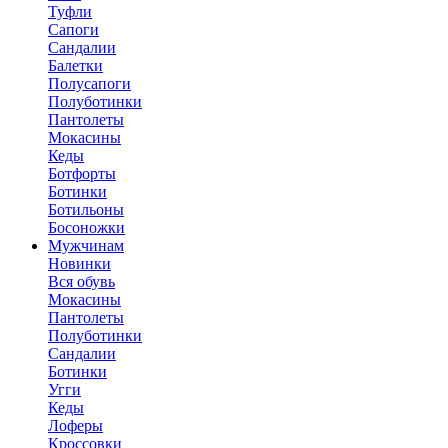
Туфли
Сапоги
Сандалии
Балетки
Полусапоги
Полуботинки
Пантолеты
Мокасины
Кеды
Ботфорты
Ботинки
Ботильоны
Босоножки
Мужчинам
Новинки
Вся обувь
Мокасины
Пантолеты
Полуботинки
Сандалии
Ботинки
Угги
Кеды
Лоферы
Кроссовки