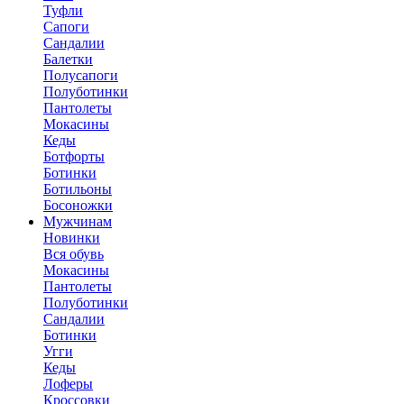
Туфли
Сапоги
Сандалии
Балетки
Полусапоги
Полуботинки
Пантолеты
Мокасины
Кеды
Ботфорты
Ботинки
Ботильоны
Босоножки
Мужчинам
Новинки
Вся обувь
Мокасины
Пантолеты
Полуботинки
Сандалии
Ботинки
Угги
Кеды
Лоферы
Кроссовки