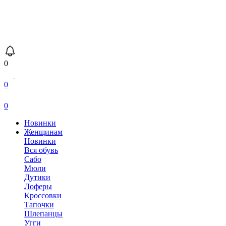
0
0
0
Новинки
Женщинам
Новинки
Вся обувь
Сабо
Мюли
Дутики
Лоферы
Кроссовки
Тапочки
Шлепанцы
Угги