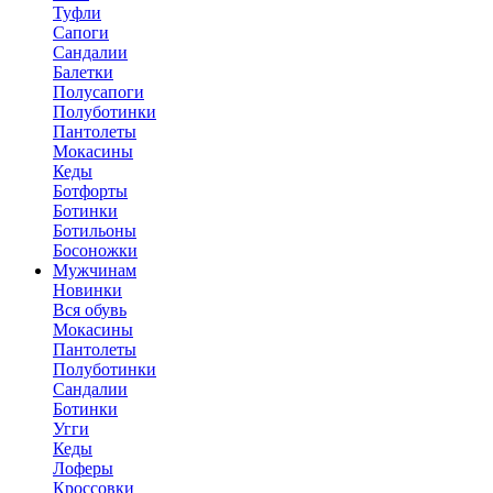
Туфли
Сапоги
Сандалии
Балетки
Полусапоги
Полуботинки
Пантолеты
Мокасины
Кеды
Ботфорты
Ботинки
Ботильоны
Босоножки
Мужчинам
Новинки
Вся обувь
Мокасины
Пантолеты
Полуботинки
Сандалии
Ботинки
Угги
Кеды
Лоферы
Кроссовки