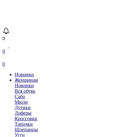
0
0
0
Новинки
Женщинам
Новинки
Вся обувь
Сабо
Мюли
Дутики
Лоферы
Кроссовки
Тапочки
Шлепанцы
Угги