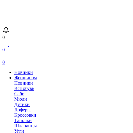
0
0
0
Новинки
Женщинам
Новинки
Вся обувь
Сабо
Мюли
Дутики
Лоферы
Кроссовки
Тапочки
Шлепанцы
Угги