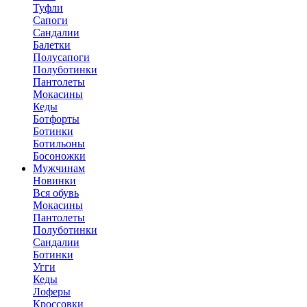
Туфли
Сапоги
Сандалии
Балетки
Полусапоги
Полуботинки
Пантолеты
Мокасины
Кеды
Ботфорты
Ботинки
Ботильоны
Босоножки
Мужчинам
Новинки
Вся обувь
Мокасины
Пантолеты
Полуботинки
Сандалии
Ботинки
Угги
Кеды
Лоферы
Кроссовки