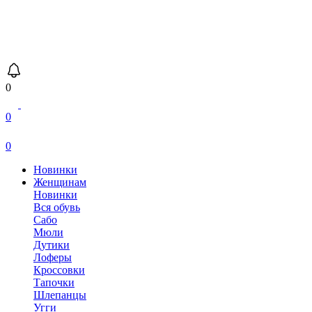
0
0
0
Новинки
Женщинам
Новинки
Вся обувь
Сабо
Мюли
Дутики
Лоферы
Кроссовки
Тапочки
Шлепанцы
Угги