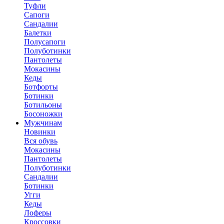
Туфли
Сапоги
Сандалии
Балетки
Полусапоги
Полуботинки
Пантолеты
Мокасины
Кеды
Ботфорты
Ботинки
Ботильоны
Босоножки
Мужчинам
Новинки
Вся обувь
Мокасины
Пантолеты
Полуботинки
Сандалии
Ботинки
Угги
Кеды
Лоферы
Кроссовки