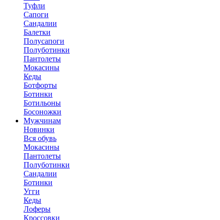
Туфли
Сапоги
Сандалии
Балетки
Полусапоги
Полуботинки
Пантолеты
Мокасины
Кеды
Ботфорты
Ботинки
Ботильоны
Босоножки
Мужчинам
Новинки
Вся обувь
Мокасины
Пантолеты
Полуботинки
Сандалии
Ботинки
Угги
Кеды
Лоферы
Кроссовки