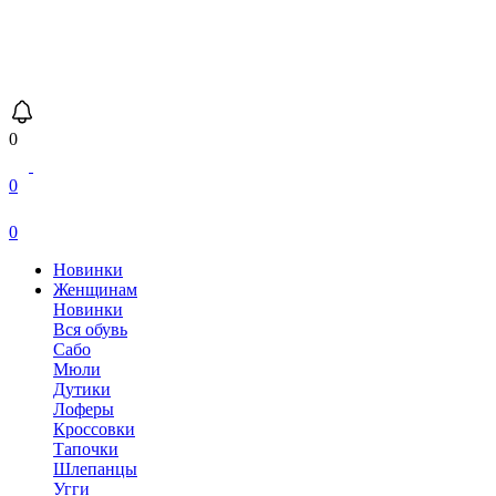
0
0
0
Новинки
Женщинам
Новинки
Вся обувь
Сабо
Мюли
Дутики
Лоферы
Кроссовки
Тапочки
Шлепанцы
Угги