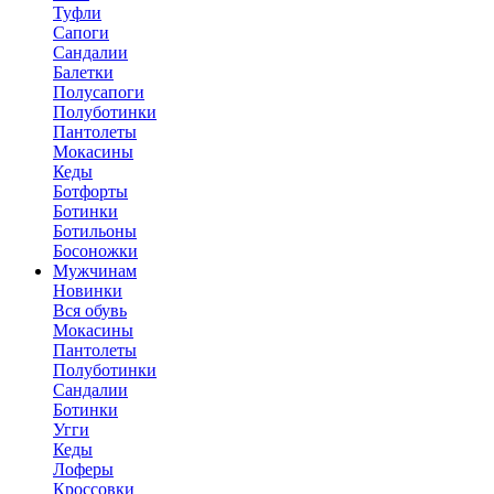
Туфли
Сапоги
Сандалии
Балетки
Полусапоги
Полуботинки
Пантолеты
Мокасины
Кеды
Ботфорты
Ботинки
Ботильоны
Босоножки
Мужчинам
Новинки
Вся обувь
Мокасины
Пантолеты
Полуботинки
Сандалии
Ботинки
Угги
Кеды
Лоферы
Кроссовки