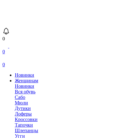
0
0
0
Новинки
Женщинам
Новинки
Вся обувь
Сабо
Мюли
Дутики
Лоферы
Кроссовки
Тапочки
Шлепанцы
Угги