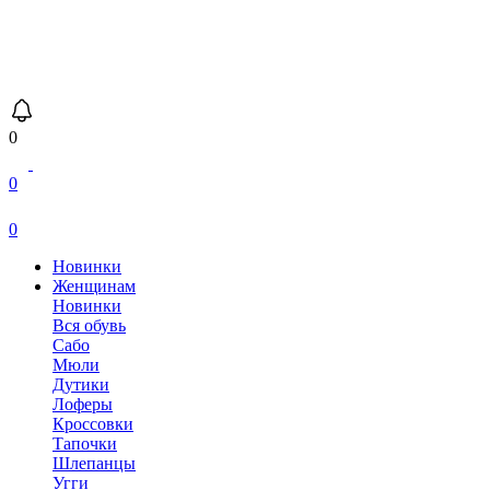
0
0
0
Новинки
Женщинам
Новинки
Вся обувь
Сабо
Мюли
Дутики
Лоферы
Кроссовки
Тапочки
Шлепанцы
Угги