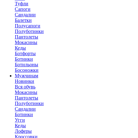
Туфли
Сапоги
Сандалии
Балетки
Полусапоги
Полуботинки
Пантолеты
Мокасины
Кеды
Ботфорты
Ботинки
Ботильоны
Босоножки
Мужчинам
Новинки
Вся обувь
Мокасины
Пантолеты
Полуботинки
Сандалии
Ботинки
Угги
Кеды
Лоферы
Кроссовки