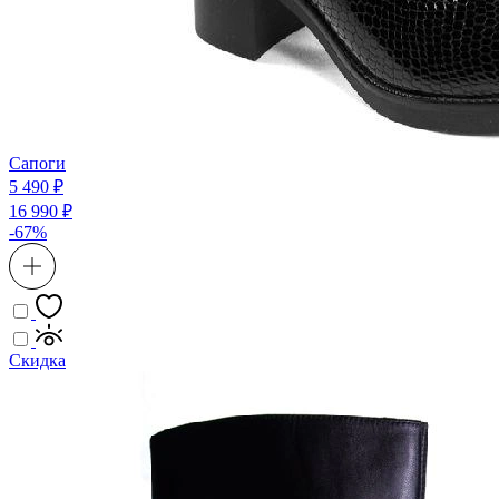
Сапоги
5 490 ₽
16 990 ₽
-67%
Скидка