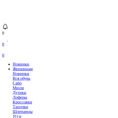
0
0
0
Новинки
Женщинам
Новинки
Вся обувь
Сабо
Мюли
Дутики
Лоферы
Кроссовки
Тапочки
Шлепанцы
Угги