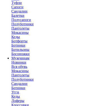
Туфли
Сапоги
Сандалии
Балетки
Полусапоги
Полуботинки
Пантолеты
Мокасины
Кеды
Ботфорты
Ботинки
Ботильоны
Босоножки
Мужчинам
Новинки
Вся обувь
Мокасины
Пантолеты
Полуботинки
Сандалии
Ботинки
Угги
Кеды
Лоферы
Кроссовки