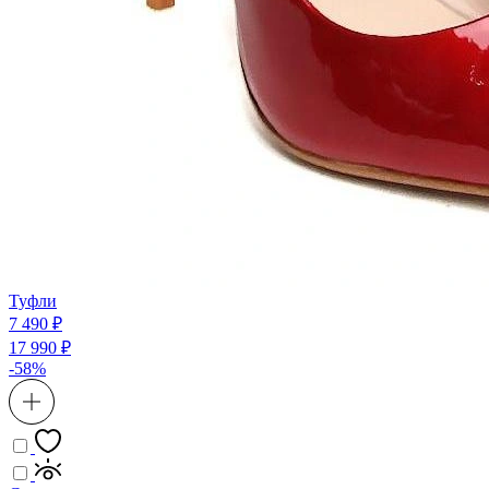
Туфли
7 490 ₽
17 990 ₽
-58%