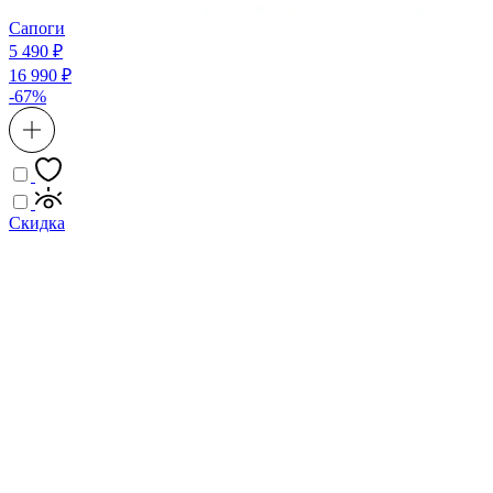
Сапоги
5 490 ₽
16 990 ₽
-67%
Скидка