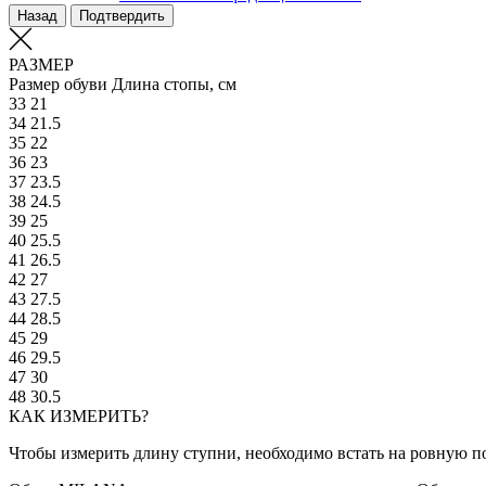
Назад
Подтвердить
РАЗМЕР
Размер обуви
Длина стопы, см
33
21
34
21.5
35
22
36
23
37
23.5
38
24.5
39
25
40
25.5
41
26.5
42
27
43
27.5
44
28.5
45
29
46
29.5
47
30
48
30.5
КАК ИЗМЕРИТЬ?
Чтобы измерить длину ступни, необходимо встать на ровную по