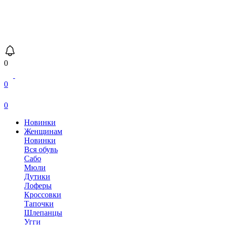
0
0
0
Новинки
Женщинам
Новинки
Вся обувь
Сабо
Мюли
Дутики
Лоферы
Кроссовки
Тапочки
Шлепанцы
Угги