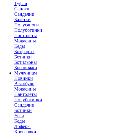
Туфли
Сапоги
Сандалии
Балетки
Полусапоги
Полуботинки
Пантолеты
Мокасины
Кеды
Ботфорты
Ботинки
Ботильоны
Босоножки
Мужчинам
Новинки
Вся обувь
Мокасины
Пантолеты
Полуботинки
Сандалии
Ботинки
Угги
Кеды
Лоферы
Кроссовки