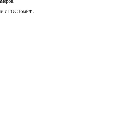
амеров.
твии с ГОСТомРФ.