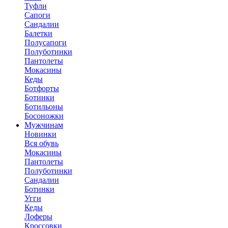
Туфли
Сапоги
Сандалии
Балетки
Полусапоги
Полуботинки
Пантолеты
Мокасины
Кеды
Ботфорты
Ботинки
Ботильоны
Босоножки
Мужчинам
Новинки
Вся обувь
Мокасины
Пантолеты
Полуботинки
Сандалии
Ботинки
Угги
Кеды
Лоферы
Кроссовки