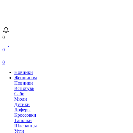
0
0
0
Новинки
Женщинам
Новинки
Вся обувь
Сабо
Мюли
Дутики
Лоферы
Кроссовки
Тапочки
Шлепанцы
Угги