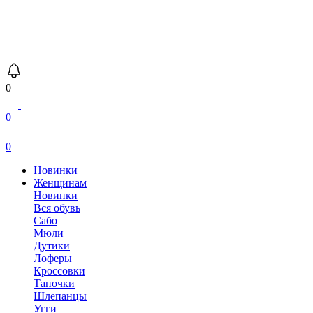
0
0
0
Новинки
Женщинам
Новинки
Вся обувь
Сабо
Мюли
Дутики
Лоферы
Кроссовки
Тапочки
Шлепанцы
Угги