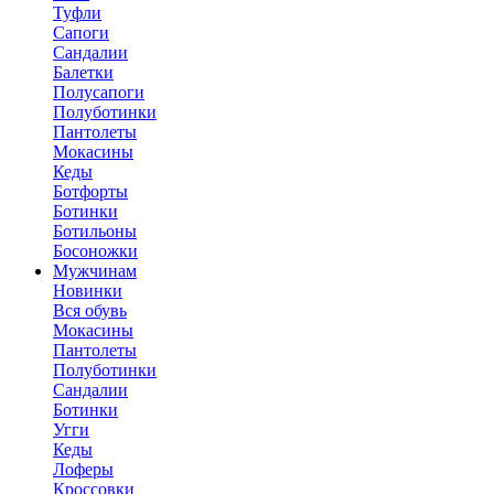
Туфли
Сапоги
Сандалии
Балетки
Полусапоги
Полуботинки
Пантолеты
Мокасины
Кеды
Ботфорты
Ботинки
Ботильоны
Босоножки
Мужчинам
Новинки
Вся обувь
Мокасины
Пантолеты
Полуботинки
Сандалии
Ботинки
Угги
Кеды
Лоферы
Кроссовки