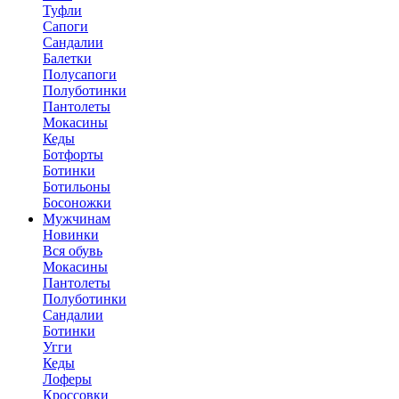
Туфли
Сапоги
Сандалии
Балетки
Полусапоги
Полуботинки
Пантолеты
Мокасины
Кеды
Ботфорты
Ботинки
Ботильоны
Босоножки
Мужчинам
Новинки
Вся обувь
Мокасины
Пантолеты
Полуботинки
Сандалии
Ботинки
Угги
Кеды
Лоферы
Кроссовки