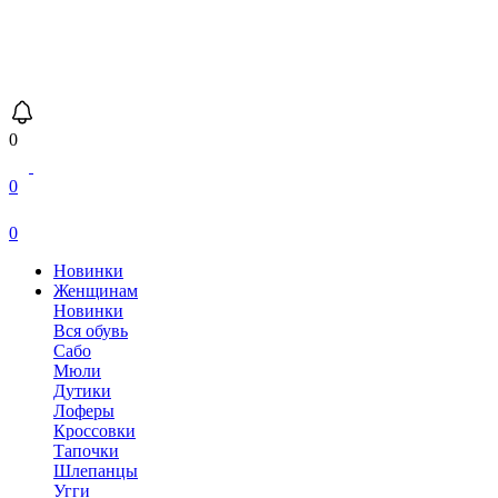
0
0
0
Новинки
Женщинам
Новинки
Вся обувь
Сабо
Мюли
Дутики
Лоферы
Кроссовки
Тапочки
Шлепанцы
Угги