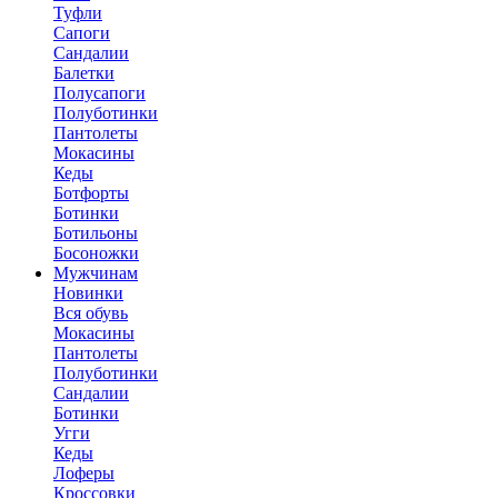
Туфли
Сапоги
Сандалии
Балетки
Полусапоги
Полуботинки
Пантолеты
Мокасины
Кеды
Ботфорты
Ботинки
Ботильоны
Босоножки
Мужчинам
Новинки
Вся обувь
Мокасины
Пантолеты
Полуботинки
Сандалии
Ботинки
Угги
Кеды
Лоферы
Кроссовки