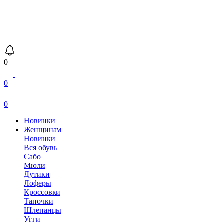
0
0
0
Новинки
Женщинам
Новинки
Вся обувь
Сабо
Мюли
Дутики
Лоферы
Кроссовки
Тапочки
Шлепанцы
Угги