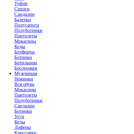
Туфли
Сапоги
Сандалии
Балетки
Полусапоги
Полуботинки
Пантолеты
Мокасины
Кеды
Ботфорты
Ботинки
Ботильоны
Босоножки
Мужчинам
Новинки
Вся обувь
Мокасины
Пантолеты
Полуботинки
Сандалии
Ботинки
Угги
Кеды
Лоферы
Кроссовки