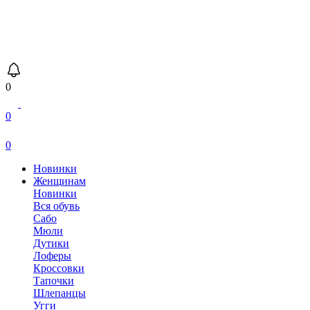
0
0
0
Новинки
Женщинам
Новинки
Вся обувь
Сабо
Мюли
Дутики
Лоферы
Кроссовки
Тапочки
Шлепанцы
Угги