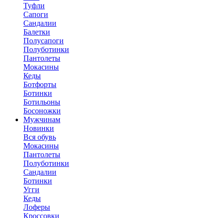
Туфли
Сапоги
Сандалии
Балетки
Полусапоги
Полуботинки
Пантолеты
Мокасины
Кеды
Ботфорты
Ботинки
Ботильоны
Босоножки
Мужчинам
Новинки
Вся обувь
Мокасины
Пантолеты
Полуботинки
Сандалии
Ботинки
Угги
Кеды
Лоферы
Кроссовки