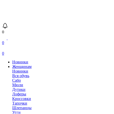
0
0
0
Новинки
Женщинам
Новинки
Вся обувь
Сабо
Мюли
Дутики
Лоферы
Кроссовки
Тапочки
Шлепанцы
Угги