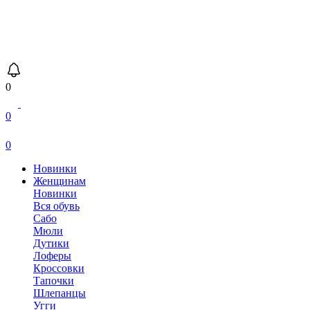
0
0
0
Новинки
Женщинам
Новинки
Вся обувь
Сабо
Мюли
Дутики
Лоферы
Кроссовки
Тапочки
Шлепанцы
Угги