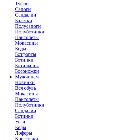
Туфли
Сапоги
Сандалии
Балетки
Полусапоги
Полуботинки
Пантолеты
Мокасины
Кеды
Ботфорты
Ботинки
Ботильоны
Босоножки
Мужчинам
Новинки
Вся обувь
Мокасины
Пантолеты
Полуботинки
Сандалии
Ботинки
Угги
Кеды
Лоферы
Кроссовки