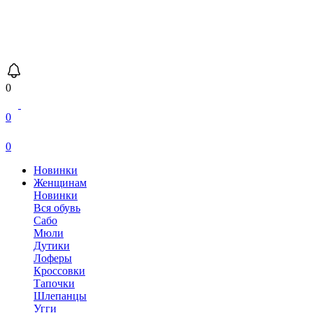
0
0
0
Новинки
Женщинам
Новинки
Вся обувь
Сабо
Мюли
Дутики
Лоферы
Кроссовки
Тапочки
Шлепанцы
Угги