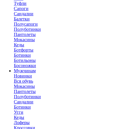
Туфли
Сапоги
Сандалии
Балетки
Полусапоги
Полуботинки
Пантолеты
Мокасины
Кеды
Ботфорты
Ботинки
Ботильоны
Босоножки
Мужчинам
Новинки
Вся обувь
Мокасины
Пантолеты
Полуботинки
Сандалии
Ботинки
Угги
Кеды
Лоферы
Кроссовки