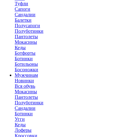
Туфли
Сапоги
Сандалии
Балетки
Полусапоги
Полуботинки
Пантолеты
Мокасины
Кеды
Ботфорты
Ботинки
Ботильоны
Босоножки
Мужчинам
Новинки
Вся обувь
Мокасины
Пантолеты
Полуботинки
Сандалии
Ботинки
Угги
Кеды
Лоферы
Кроссовки