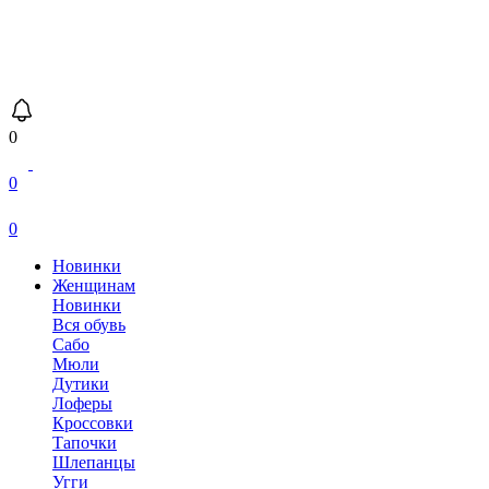
0
0
0
Новинки
Женщинам
Новинки
Вся обувь
Сабо
Мюли
Дутики
Лоферы
Кроссовки
Тапочки
Шлепанцы
Угги