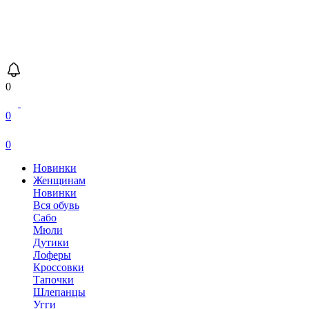
0
0
0
Новинки
Женщинам
Новинки
Вся обувь
Сабо
Мюли
Дутики
Лоферы
Кроссовки
Тапочки
Шлепанцы
Угги