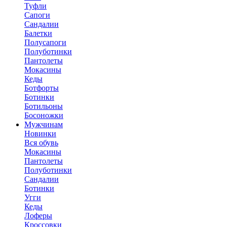
Туфли
Сапоги
Сандалии
Балетки
Полусапоги
Полуботинки
Пантолеты
Мокасины
Кеды
Ботфорты
Ботинки
Ботильоны
Босоножки
Мужчинам
Новинки
Вся обувь
Мокасины
Пантолеты
Полуботинки
Сандалии
Ботинки
Угги
Кеды
Лоферы
Кроссовки