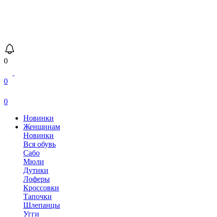
0
0
0
Новинки
Женщинам
Новинки
Вся обувь
Сабо
Мюли
Дутики
Лоферы
Кроссовки
Тапочки
Шлепанцы
Угги