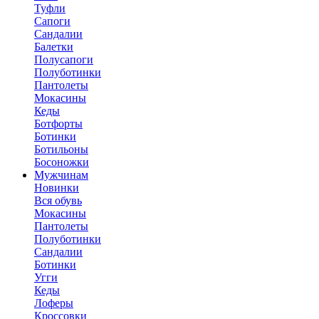
Туфли
Сапоги
Сандалии
Балетки
Полусапоги
Полуботинки
Пантолеты
Мокасины
Кеды
Ботфорты
Ботинки
Ботильоны
Босоножки
Мужчинам
Новинки
Вся обувь
Мокасины
Пантолеты
Полуботинки
Сандалии
Ботинки
Угги
Кеды
Лоферы
Кроссовки