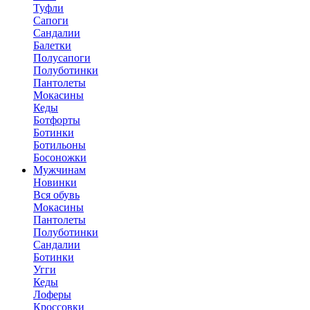
Туфли
Сапоги
Сандалии
Балетки
Полусапоги
Полуботинки
Пантолеты
Мокасины
Кеды
Ботфорты
Ботинки
Ботильоны
Босоножки
Мужчинам
Новинки
Вся обувь
Мокасины
Пантолеты
Полуботинки
Сандалии
Ботинки
Угги
Кеды
Лоферы
Кроссовки