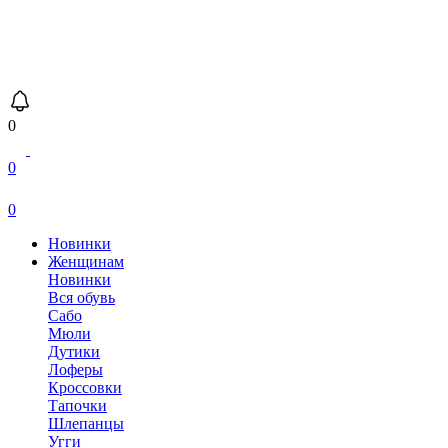
0
0
0
Новинки
Женщинам
Новинки
Вся обувь
Сабо
Мюли
Дутики
Лоферы
Кроссовки
Тапочки
Шлепанцы
Угги