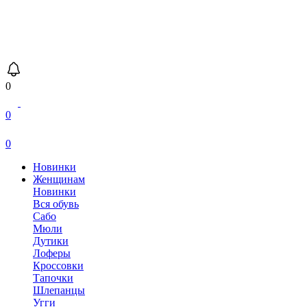
0
0
0
Новинки
Женщинам
Новинки
Вся обувь
Сабо
Мюли
Дутики
Лоферы
Кроссовки
Тапочки
Шлепанцы
Угги