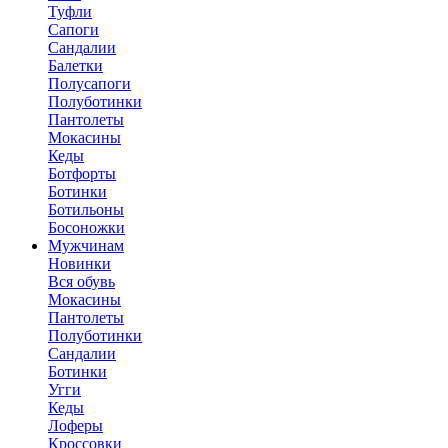
Туфли
Сапоги
Сандалии
Балетки
Полусапоги
Полуботинки
Пантолеты
Мокасины
Кеды
Ботфорты
Ботинки
Ботильоны
Босоножки
Мужчинам
Новинки
Вся обувь
Мокасины
Пантолеты
Полуботинки
Сандалии
Ботинки
Угги
Кеды
Лоферы
Кроссовки