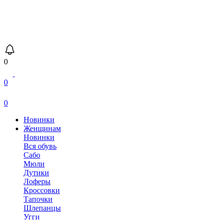
0
0
0
Новинки
Женщинам
Новинки
Вся обувь
Сабо
Мюли
Дутики
Лоферы
Кроссовки
Тапочки
Шлепанцы
Угги