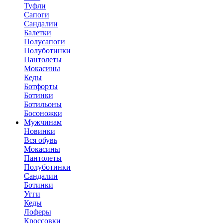
Туфли
Сапоги
Сандалии
Балетки
Полусапоги
Полуботинки
Пантолеты
Мокасины
Кеды
Ботфорты
Ботинки
Ботильоны
Босоножки
Мужчинам
Новинки
Вся обувь
Мокасины
Пантолеты
Полуботинки
Сандалии
Ботинки
Угги
Кеды
Лоферы
Кроссовки