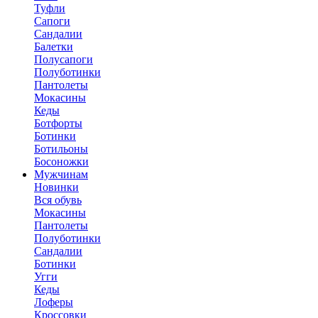
Туфли
Сапоги
Сандалии
Балетки
Полусапоги
Полуботинки
Пантолеты
Мокасины
Кеды
Ботфорты
Ботинки
Ботильоны
Босоножки
Мужчинам
Новинки
Вся обувь
Мокасины
Пантолеты
Полуботинки
Сандалии
Ботинки
Угги
Кеды
Лоферы
Кроссовки