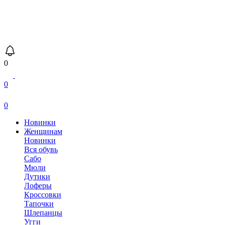
0
0
0
Новинки
Женщинам
Новинки
Вся обувь
Сабо
Мюли
Дутики
Лоферы
Кроссовки
Тапочки
Шлепанцы
Угги