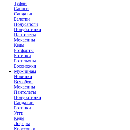
Туфли
Сапоги
Сандалии
Балетки
Полусапоги
Полуботинки
Пантолеты
Мокасины
Кеды
Ботфорты
Ботинки
Ботильоны
Босоножки
Мужчинам
Новинки
Вся обувь
Мокасины
Пантолеты
Полуботинки
Сандалии
Ботинки
Угги
Кеды
Лоферы
Кроссовки