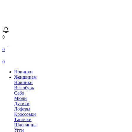
0
0
0
Новинки
Женщинам
Новинки
Вся обувь
Сабо
Мюли
Дутики
Лоферы
Кроссовки
Тапочки
Шлепанцы
Угги