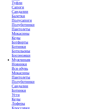
Туфли
Сапоги
Сандалии
Балетки
Полусапоги
Полуботинки
Пантолеты
Мокасины
Кеды
Ботфорты
Ботинки
Ботильоны
Босоножки
Мужчинам
Новинки
Вся обувь
Мокасины
Пантолеты
Полуботинки
Сандалии
Ботинки
Угги
Кеды
Лоферы
Кроссовки