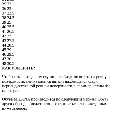
35
22
36
23
37
23.5
38
24.5
39
25
40
25.5
41
26.5
42
27
43
27.5
44
28.5
45
29
46
29.5
47
30
48
30.5
КАК ИЗМЕРИТЬ?
Чтобы измерить длину ступни, необходимо встать на ровную
поверхность, слегка касаясь пяткой находящейся сзади
перпендикулярной ровной поверхности, например, стены без
плинтуса.
Обувь MILANA производится по следующим меркам. Обувь
других брендов может немного отличаться от приведенных
ниже замеров.