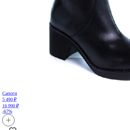
Сапоги
5 490 ₽
16 990 ₽
-67%