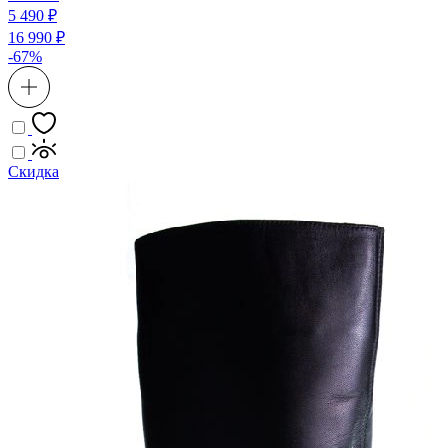
5 490 ₽
16 990 ₽
-67%
Скидка