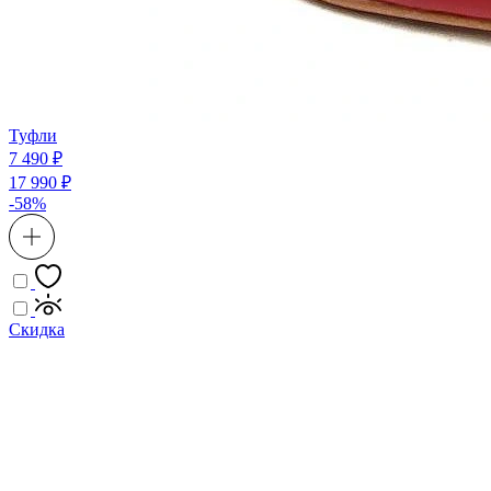
Туфли
7 490 ₽
17 990 ₽
-58%
Скидка