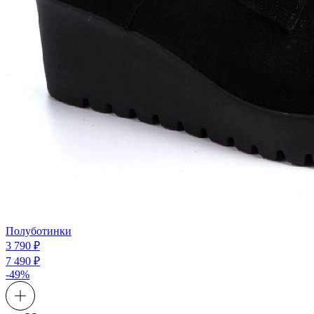
Полуботинки
3 790 ₽
7 490 ₽
-49%