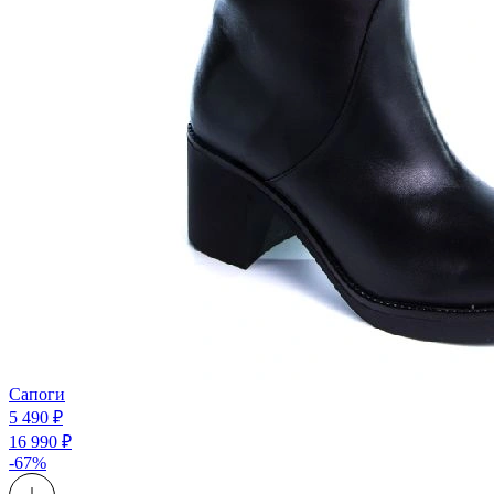
Сапоги
5 490 ₽
16 990 ₽
-67%