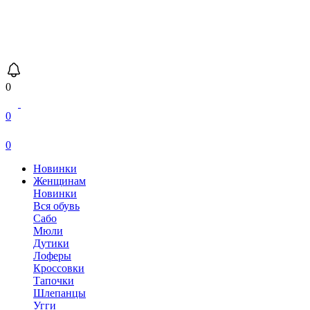
0
0
0
Новинки
Женщинам
Новинки
Вся обувь
Сабо
Мюли
Дутики
Лоферы
Кроссовки
Тапочки
Шлепанцы
Угги