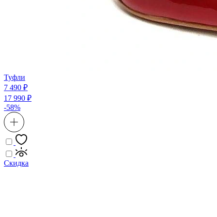
Туфли
7 490 ₽
17 990 ₽
-58%
Скидка