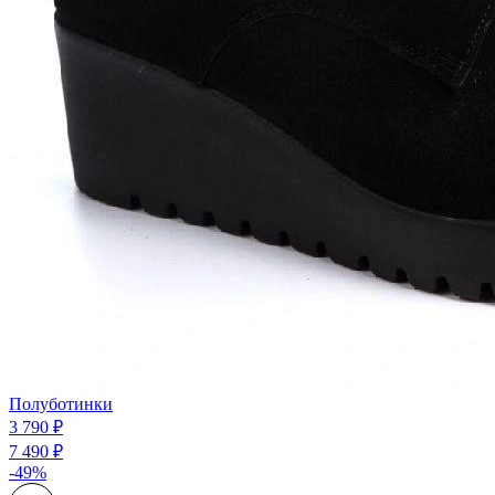
Полуботинки
3 790 ₽
7 490 ₽
-49%