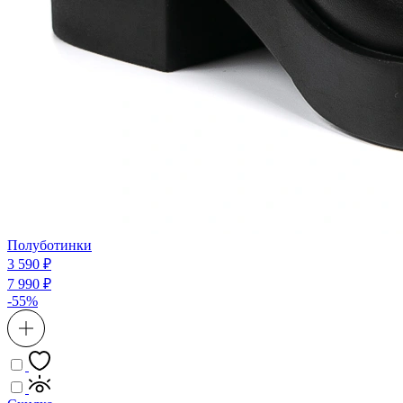
Полуботинки
3 590 ₽
7 990 ₽
-55%