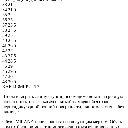
33
21
34
21.5
35
22
36
23
37
23.5
38
24.5
39
25
40
25.5
41
26.5
42
27
43
27.5
44
28.5
45
29
46
29.5
47
30
48
30.5
КАК ИЗМЕРИТЬ?
Чтобы измерить длину ступни, необходимо встать на ровную
поверхность, слегка касаясь пяткой находящейся сзади
перпендикулярной ровной поверхности, например, стены без
плинтуса.
Обувь MILANA производится по следующим меркам. Обувь
других брендов может немного отличаться от приведенных