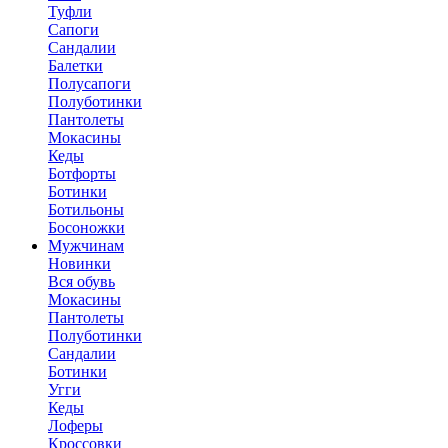
Туфли
Сапоги
Сандалии
Балетки
Полусапоги
Полуботинки
Пантолеты
Мокасины
Кеды
Ботфорты
Ботинки
Ботильоны
Босоножки
Мужчинам
Новинки
Вся обувь
Мокасины
Пантолеты
Полуботинки
Сандалии
Ботинки
Угги
Кеды
Лоферы
Кроссовки