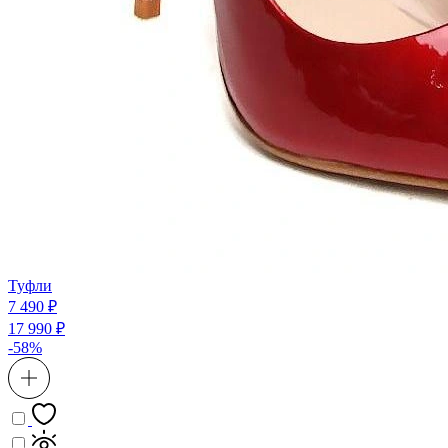
Туфли
7 490 ₽
17 990 ₽
-58%