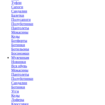
Туфли
Сапоги
Сандалии
Балетки
Полусапоги
Полуботинки
Пантолеты
Мокасины
Кеды
Ботфорты
Ботинки
Ботильоны
Босоножки
Мужчинам
Новинки
Вся обувь
Мокасины
Пантолеты
Полуботинки
Сандалии
Ботинки
Угги
Кеды
Лоферы
Кроссовки