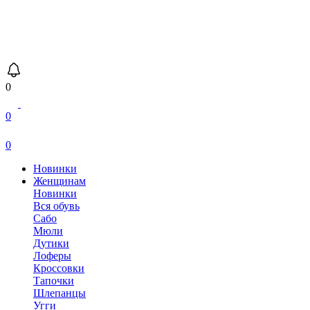
0
0
0
Новинки
Женщинам
Новинки
Вся обувь
Сабо
Мюли
Дутики
Лоферы
Кроссовки
Тапочки
Шлепанцы
Угги