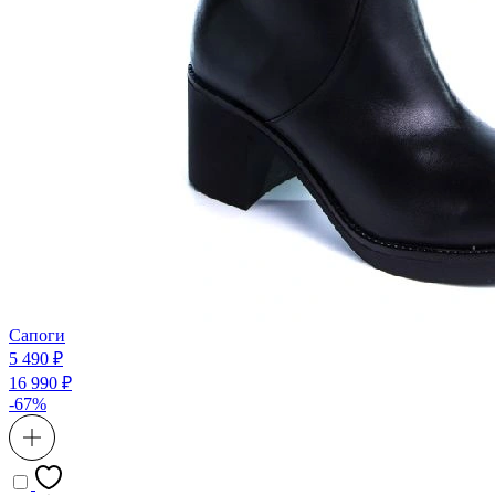
Сапоги
5 490 ₽
16 990 ₽
-67%