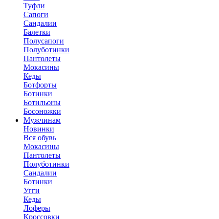
Туфли
Сапоги
Сандалии
Балетки
Полусапоги
Полуботинки
Пантолеты
Мокасины
Кеды
Ботфорты
Ботинки
Ботильоны
Босоножки
Мужчинам
Новинки
Вся обувь
Мокасины
Пантолеты
Полуботинки
Сандалии
Ботинки
Угги
Кеды
Лоферы
Кроссовки