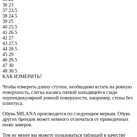
36
23
37
23.5
38
24.5
39
25
40
25.5
41
26.5
42
27
43
27.5
44
28.5
45
29
46
29.5
47
30
48
30.5
КАК ИЗМЕРИТЬ?
Чтобы измерить длину ступни, необходимо встать на ровную
поверхность, слегка касаясь пяткой находящейся сзади
перпендикулярной ровной поверхности, например, стены без
плинтуса.
Обувь MILANA производится по следующим меркам. Обувь
других брендов может немного отличаться от приведенных
ниже замеров.
Тем не менее вы можете пользоваться таблицей в качестве