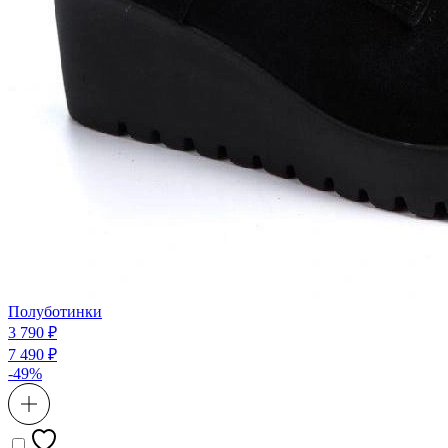
Полуботинки
3 790 ₽
7 490 ₽
-49%