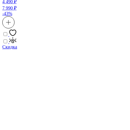
4 490 ₽
7 990 ₽
-43%
Скидка