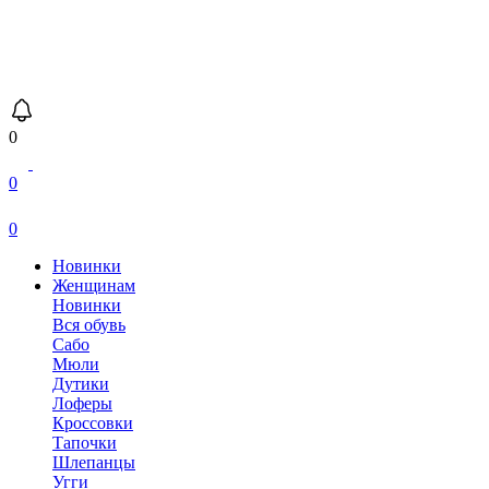
0
0
0
Новинки
Женщинам
Новинки
Вся обувь
Сабо
Мюли
Дутики
Лоферы
Кроссовки
Тапочки
Шлепанцы
Угги