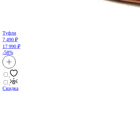
Туфли
7 490 ₽
17 990 ₽
-58%
Скидка