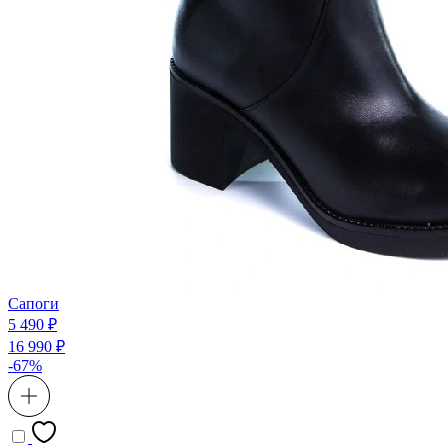
Сапоги
5 490 ₽
16 990 ₽
-67%