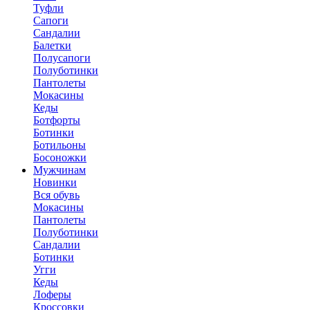
Туфли
Сапоги
Сандалии
Балетки
Полусапоги
Полуботинки
Пантолеты
Мокасины
Кеды
Ботфорты
Ботинки
Ботильоны
Босоножки
Мужчинам
Новинки
Вся обувь
Мокасины
Пантолеты
Полуботинки
Сандалии
Ботинки
Угги
Кеды
Лоферы
Кроссовки