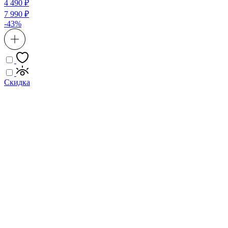
4 490 ₽
7 990 ₽
-43%
Скидка