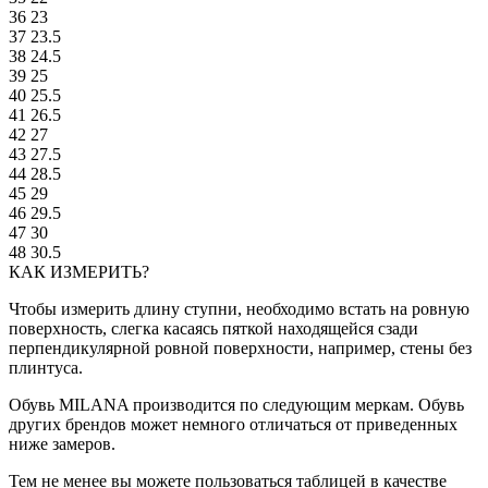
36
23
37
23.5
38
24.5
39
25
40
25.5
41
26.5
42
27
43
27.5
44
28.5
45
29
46
29.5
47
30
48
30.5
КАК ИЗМЕРИТЬ?
Чтобы измерить длину ступни, необходимо встать на ровную
поверхность, слегка касаясь пяткой находящейся сзади
перпендикулярной ровной поверхности, например, стены без
плинтуса.
Обувь MILANA производится по следующим меркам. Обувь
других брендов может немного отличаться от приведенных
ниже замеров.
Тем не менее вы можете пользоваться таблицей в качестве