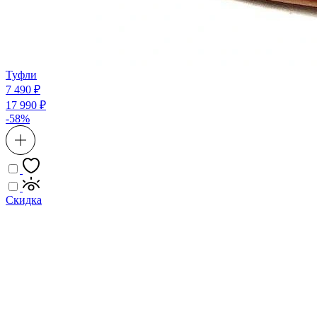
Туфли
7 490 ₽
17 990 ₽
-58%
Скидка