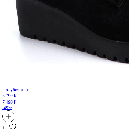
Полуботинки
3 790 ₽
7 490 ₽
-49%