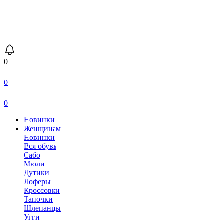
0
0
0
Новинки
Женщинам
Новинки
Вся обувь
Сабо
Мюли
Дутики
Лоферы
Кроссовки
Тапочки
Шлепанцы
Угги