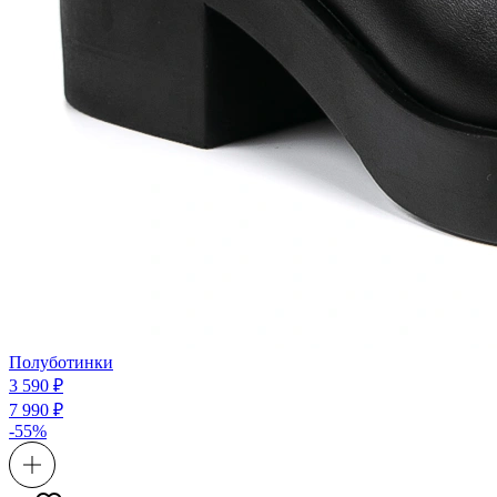
Полуботинки
3 590 ₽
7 990 ₽
-55%