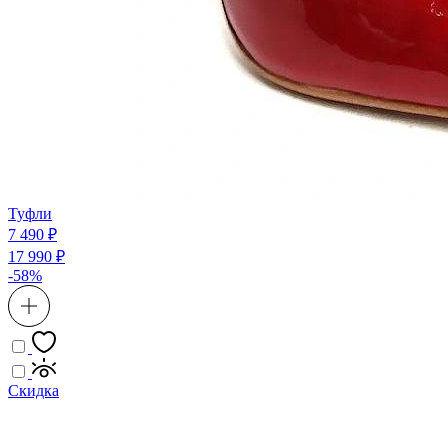
Туфли
7 490 ₽
17 990 ₽
-58%
Скидка