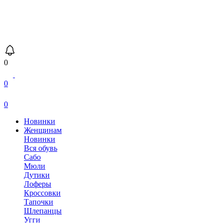
0
0
0
Новинки
Женщинам
Новинки
Вся обувь
Сабо
Мюли
Дутики
Лоферы
Кроссовки
Тапочки
Шлепанцы
Угги