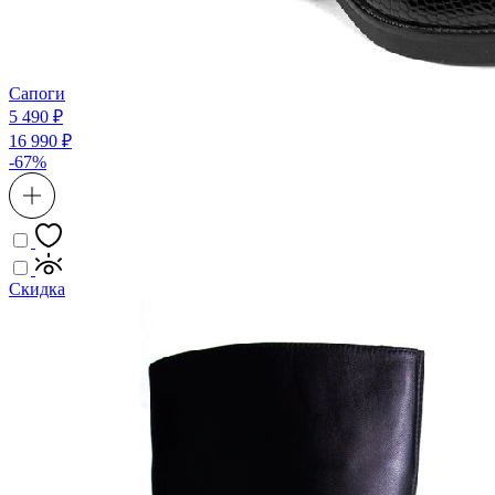
Сапоги
5 490 ₽
16 990 ₽
-67%
Скидка