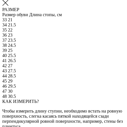
РАЗМЕР
Размер обуви
Длина стопы, см
33
21
34
21.5
35
22
36
23
37
23.5
38
24.5
39
25
40
25.5
41
26.5
42
27
43
27.5
44
28.5
45
29
46
29.5
47
30
48
30.5
КАК ИЗМЕРИТЬ?
Чтобы измерить длину ступни, необходимо встать на ровную
поверхность, слегка касаясь пяткой находящейся сзади
перпендикулярной ровной поверхности, например, стены без
плинтуса.