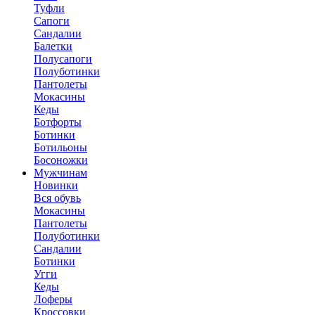
Туфли
Сапоги
Сандалии
Балетки
Полусапоги
Полуботинки
Пантолеты
Мокасины
Кеды
Ботфорты
Ботинки
Ботильоны
Босоножки
Мужчинам
Новинки
Вся обувь
Мокасины
Пантолеты
Полуботинки
Сандалии
Ботинки
Угги
Кеды
Лоферы
Кроссовки