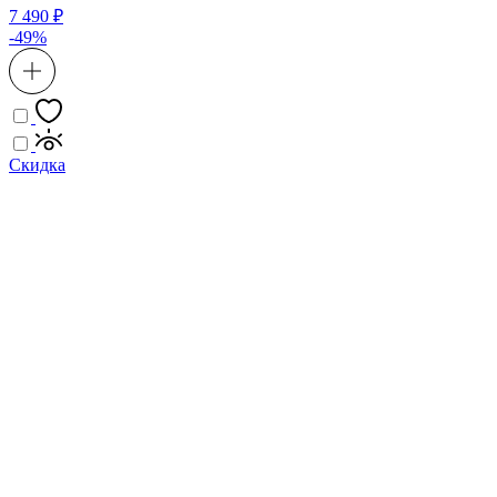
7 490 ₽
-49%
Скидка