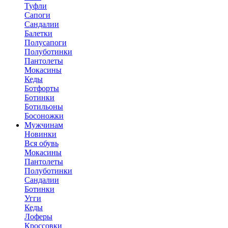
Туфли
Сапоги
Сандалии
Балетки
Полусапоги
Полуботинки
Пантолеты
Мокасины
Кеды
Ботфорты
Ботинки
Ботильоны
Босоножки
Мужчинам
Новинки
Вся обувь
Мокасины
Пантолеты
Полуботинки
Сандалии
Ботинки
Угги
Кеды
Лоферы
Кроссовки