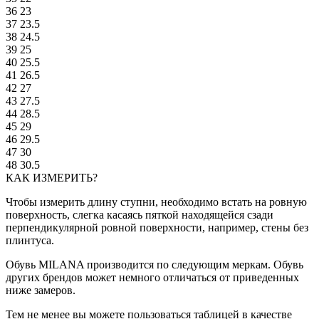
36
23
37
23.5
38
24.5
39
25
40
25.5
41
26.5
42
27
43
27.5
44
28.5
45
29
46
29.5
47
30
48
30.5
КАК ИЗМЕРИТЬ?
Чтобы измерить длину ступни, необходимо встать на ровную
поверхность, слегка касаясь пяткой находящейся сзади
перпендикулярной ровной поверхности, например, стены без
плинтуса.
Обувь MILANA производится по следующим меркам. Обувь
других брендов может немного отличаться от приведенных
ниже замеров.
Тем не менее вы можете пользоваться таблицей в качестве