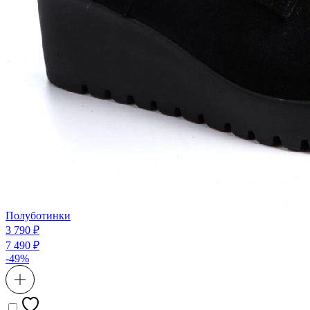
Полуботинки
3 790 ₽
7 490 ₽
-49%