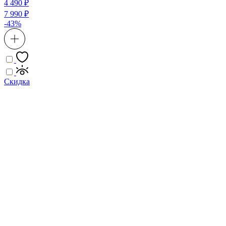
4 490 ₽
7 990 ₽
-43%
Скидка