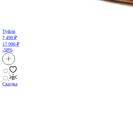
Туфли
7 490 ₽
17 990 ₽
-58%
Скидка