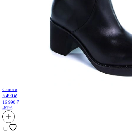
Сапоги
5 490 ₽
16 990 ₽
-67%