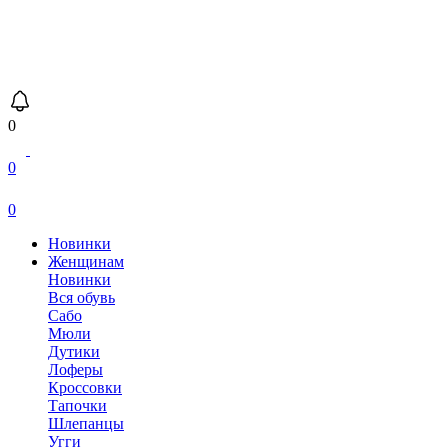
0
0
0
Новинки
Женщинам
Новинки
Вся обувь
Сабо
Мюли
Дутики
Лоферы
Кроссовки
Тапочки
Шлепанцы
Угги