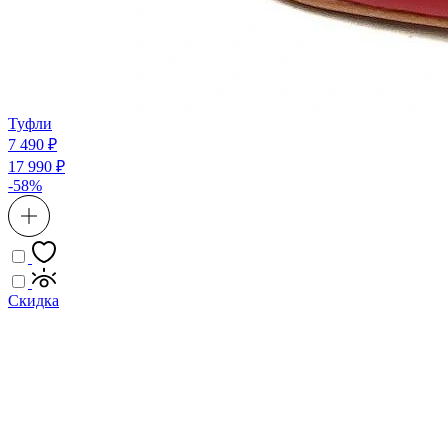
Туфли
7 490 ₽
17 990 ₽
-58%
Скидка