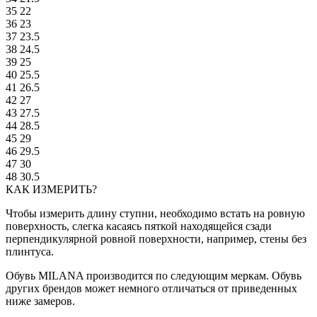
35
22
36
23
37
23.5
38
24.5
39
25
40
25.5
41
26.5
42
27
43
27.5
44
28.5
45
29
46
29.5
47
30
48
30.5
КАК ИЗМЕРИТЬ?
Чтобы измерить длину ступни, необходимо встать на ровную
поверхность, слегка касаясь пяткой находящейся сзади
перпендикулярной ровной поверхности, например, стены без
плинтуса.
Обувь MILANA производится по следующим меркам. Обувь
других брендов может немного отличаться от приведенных
ниже замеров.