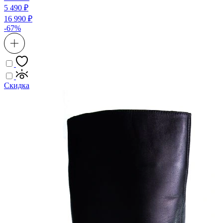
5 490 ₽
16 990 ₽
-67%
Скидка