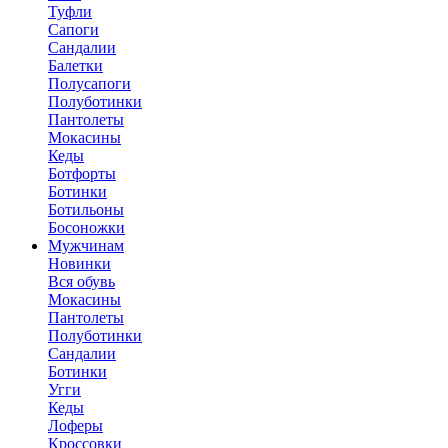
Туфли
Сапоги
Сандалии
Балетки
Полусапоги
Полуботинки
Пантолеты
Мокасины
Кеды
Ботфорты
Ботинки
Ботильоны
Босоножки
Мужчинам
Новинки
Вся обувь
Мокасины
Пантолеты
Полуботинки
Сандалии
Ботинки
Угги
Кеды
Лоферы
Кроссовки