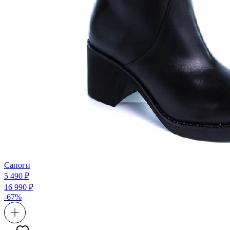
Сапоги
5 490 ₽
16 990 ₽
-67%