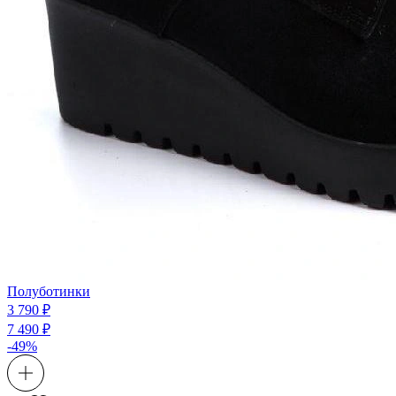
Полуботинки
3 790 ₽
7 490 ₽
-49%