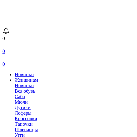
0
0
0
Новинки
Женщинам
Новинки
Вся обувь
Сабо
Мюли
Дутики
Лоферы
Кроссовки
Тапочки
Шлепанцы
Угги