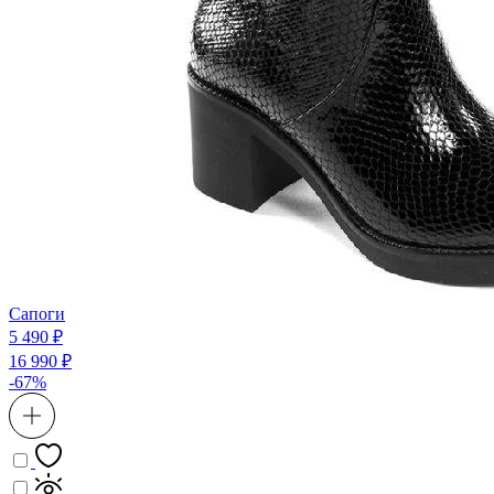
Сапоги
5 490 ₽
16 990 ₽
-67%