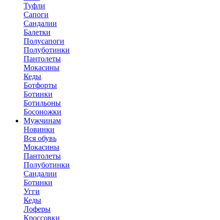
Туфли
Сапоги
Сандалии
Балетки
Полусапоги
Полуботинки
Пантолеты
Мокасины
Кеды
Ботфорты
Ботинки
Ботильоны
Босоножки
Мужчинам
Новинки
Вся обувь
Мокасины
Пантолеты
Полуботинки
Сандалии
Ботинки
Угги
Кеды
Лоферы
Кроссовки