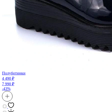
Полуботинки
4 490 ₽
7 990 ₽
-43%