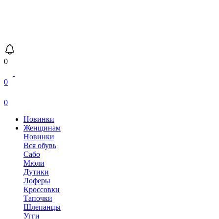
0
0
0
Новинки
Женщинам
Новинки
Вся обувь
Сабо
Мюли
Дутики
Лоферы
Кроссовки
Тапочки
Шлепанцы
Угги