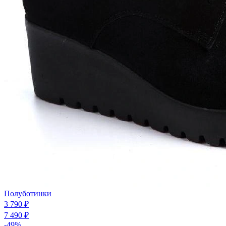
Полуботинки
3 790 ₽
7 490 ₽
-49%