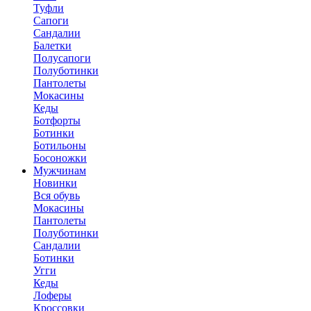
Туфли
Сапоги
Сандалии
Балетки
Полусапоги
Полуботинки
Пантолеты
Мокасины
Кеды
Ботфорты
Ботинки
Ботильоны
Босоножки
Мужчинам
Новинки
Вся обувь
Мокасины
Пантолеты
Полуботинки
Сандалии
Ботинки
Угги
Кеды
Лоферы
Кроссовки