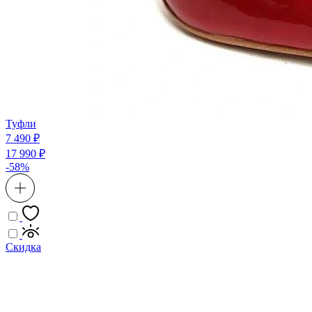
Туфли
7 490 ₽
17 990 ₽
-58%
Скидка