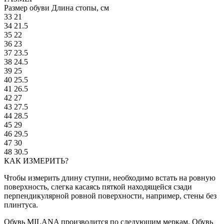
Размер обуви
Длина стопы, см
33
21
34
21.5
35
22
36
23
37
23.5
38
24.5
39
25
40
25.5
41
26.5
42
27
43
27.5
44
28.5
45
29
46
29.5
47
30
48
30.5
КАК ИЗМЕРИТЬ?
Чтобы измерить длину ступни, необходимо встать на ровную
поверхность, слегка касаясь пяткой находящейся сзади
перпендикулярной ровной поверхности, например, стены без
плинтуса.
Обувь MILANA производится по следующим меркам. Обувь