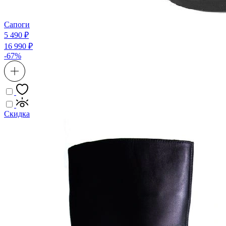
Сапоги
5 490 ₽
16 990 ₽
-67%
Скидка