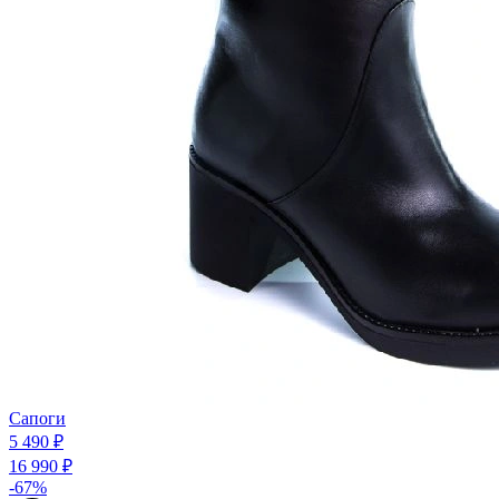
Сапоги
5 490 ₽
16 990 ₽
-67%