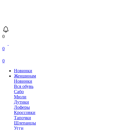
0
0
0
Новинки
Женщинам
Новинки
Вся обувь
Сабо
Мюли
Дутики
Лоферы
Кроссовки
Тапочки
Шлепанцы
Угги