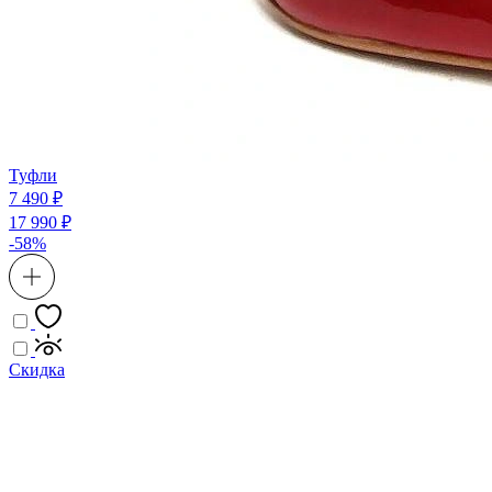
Туфли
7 490 ₽
17 990 ₽
-58%
Скидка