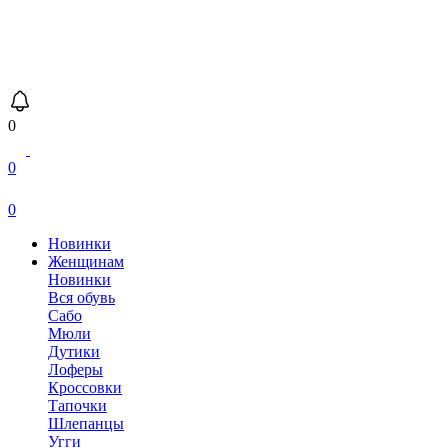
0
0
0
Новинки
Женщинам
Новинки
Вся обувь
Сабо
Мюли
Дутики
Лоферы
Кроссовки
Тапочки
Шлепанцы
Угги