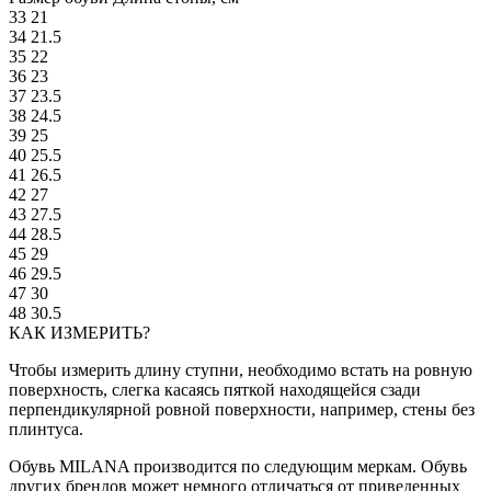
33
21
34
21.5
35
22
36
23
37
23.5
38
24.5
39
25
40
25.5
41
26.5
42
27
43
27.5
44
28.5
45
29
46
29.5
47
30
48
30.5
КАК ИЗМЕРИТЬ?
Чтобы измерить длину ступни, необходимо встать на ровную
поверхность, слегка касаясь пяткой находящейся сзади
перпендикулярной ровной поверхности, например, стены без
плинтуса.
Обувь MILANA производится по следующим меркам. Обувь
других брендов может немного отличаться от приведенных