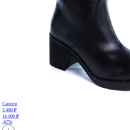
Сапоги
5 490 ₽
16 990 ₽
-67%