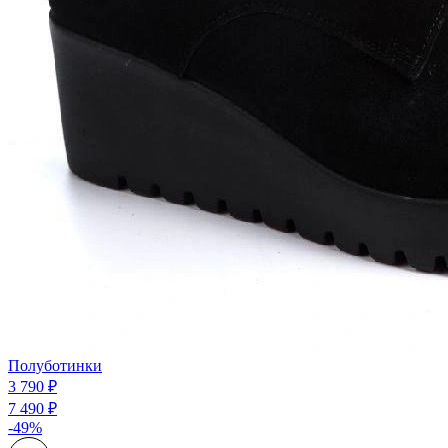
Полуботинки
3 790 ₽
7 490 ₽
-49%