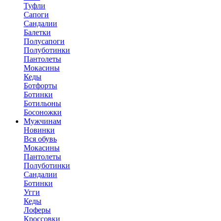
Туфли
Сапоги
Сандалии
Балетки
Полусапоги
Полуботинки
Пантолеты
Мокасины
Кеды
Ботфорты
Ботинки
Ботильоны
Босоножки
Мужчинам
Новинки
Вся обувь
Мокасины
Пантолеты
Полуботинки
Сандалии
Ботинки
Угги
Кеды
Лоферы
Кроссовки