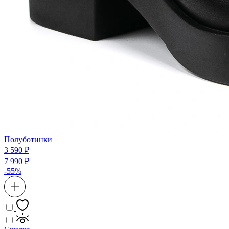
Полуботинки
3 590 ₽
7 990 ₽
-55%