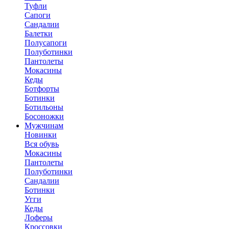
Туфли
Сапоги
Сандалии
Балетки
Полусапоги
Полуботинки
Пантолеты
Мокасины
Кеды
Ботфорты
Ботинки
Ботильоны
Босоножки
Мужчинам
Новинки
Вся обувь
Мокасины
Пантолеты
Полуботинки
Сандалии
Ботинки
Угги
Кеды
Лоферы
Кроссовки