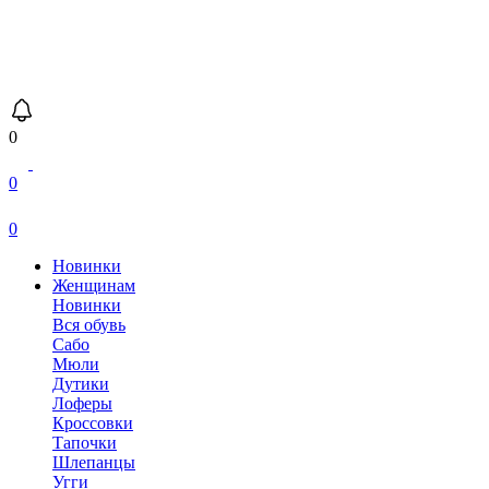
0
0
0
Новинки
Женщинам
Новинки
Вся обувь
Сабо
Мюли
Дутики
Лоферы
Кроссовки
Тапочки
Шлепанцы
Угги